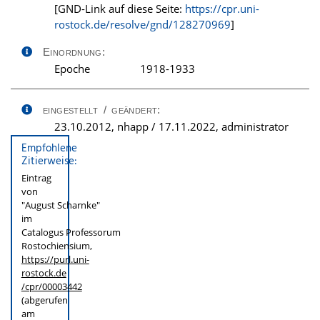
[GND-Link auf diese Seite:
https://cpr.uni-
rostock.de/resolve/gnd/128270969
]
Einordnung:
Epoche
1918-1933
eingestellt / geändert:
23.10.2012, nhapp / 17.11.2022, administrator
Empfohlene
Zitierweise:
Eintrag
von
"August Scharnke"
im
Catalogus Professorum
Rostochiensium,
https://purl.uni-
rostock.de
/cpr/00003442
(abgerufen
am