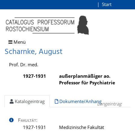
Scharnke, August
Start
Login
direkt zum Inhalt
Menü
Scharnke, August
Prof. Dr. med.
1927-1931
außerplanmäßiger ao.
Professor für Psychiatrie
Katalogeintrag
Dokumente/Anhang
Langeintrag
Fakultät:
1927-1931
Medizinische Fakultät