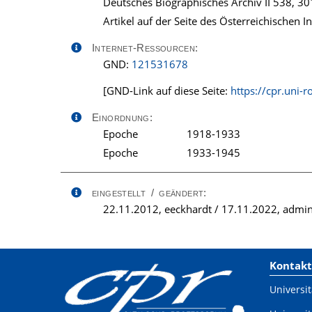
Deutsches Biographisches Archiv II 538, 301
Artikel auf der Seite des Österreichischen 
Internet-Ressourcen:
GND:
121531678
[GND-Link auf diese Seite:
https://cpr.uni-
Einordnung:
Epoche
1918-1933
Epoche
1933-1945
eingestellt / geändert:
22.11.2012, eeckhardt / 17.11.2022, admin
Kontakt
Universit