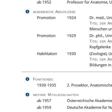
ab 1952
Professor für Anatomie, U
akademische Abschlüsse:
Promotion
1924
Dr. med., Un
Titel der A
Menschen und
Promotion
1929
Dr. phil., Un
Titel der A
Kopfgelenke 
Habilitation
1930
(Zoologie), U
Titel der A
Bildungen in 
Funktionen:
1930-1935
2. Prosektor, Anatomisches
weitere Mitgliedschaften:
ab 1957
Österreichische Akademie
ab 1959
Deutsche Akademie für Na