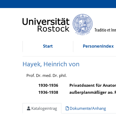
Hayek, Heinrich von
direkt zum Inhalt
Start
Personenindex
Hayek, Heinrich von
Prof. Dr. med. Dr. phil.
1930-1936
Privatdozent für Anato
1936-1938
außerplanmäßiger ao. P
Katalogeintrag
Dokumente/Anhang