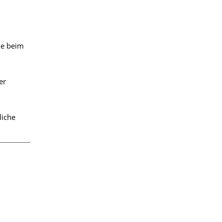
ke beim
er
liche