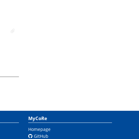
MyCoRe
Homepage
GitHub