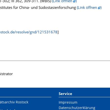
-302; III 362, 309-311. (WBIS)
(Link öffnen
)
Institutes für China- und Südostasienforschung
(Link öffnen
)
rostock.de/resolve/gnd/121531678
]
istrator
Service
ätsarchiv Rostock
Impressum
Datenschutzerklärung