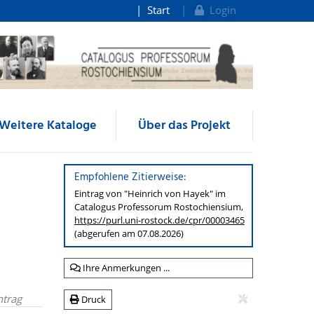
Start
Login
Weitere Kataloge
Über das Projekt
Empfohlene Zitierweise:
Eintrag von "Heinrich von Hayek" im
Catalogus Professorum
Rostochiensium,
https://purl.uni-rostock.de
/cpr/00003465
(abgerufen am 07.08.2026)
Ihre Anmerkungen ...
ntrag
Druck