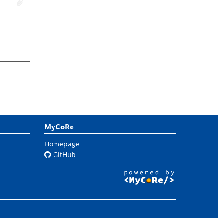
MyCoRe
Homepage
GitHub