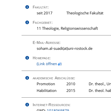
Fakultät:
seit 2017
Theologische Fakultät
Fachgebiet:
11 Theologie, Religionswissenschaft
E-Mail-Adresse:
ed.kcotsor-inu(ta)idaus-la.mahos
Homepage:
(Link öffnen
)
akademische Abschlüsse:
Promotion
2010
Dr. theol., U
Habilitation
2015
Dr. theol. ha
Internet-Ressourcen:
GND:
1018069879