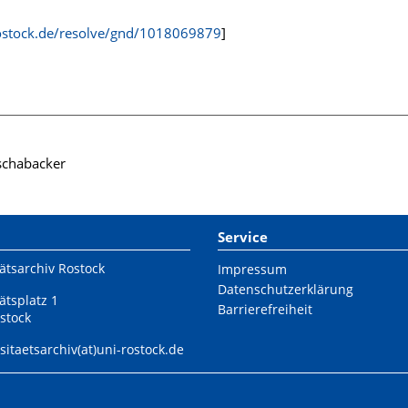
-rostock.de/resolve/gnd/1018069879
]
schabacker
Service
ätsarchiv Rostock
Impressum
Datenschutzerklärung
ätsplatz 1
Barrierefreiheit
stock
sitaetsarchiv(at)uni-rostock.de