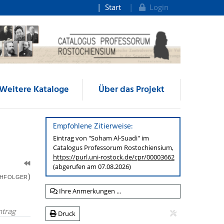
Start
Login
Weitere Kataloge
Über das Projekt
Empfohlene Zitierweise:
Eintrag von "Soham Al-Suadi" im
Catalogus Professorum
Rostochiensium,
https://purl.uni-rostock.de
/cpr/00003662
(abgerufen am 07.08.2026)
hfolger)
Ihre Anmerkungen ...
ntrag
Druck