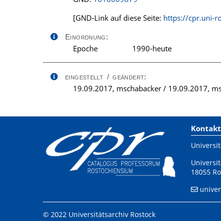
[GND-Link auf diese Seite:
https://cpr.uni
Einordnung:
Epoche
1990-heute
eingestellt / geändert:
19.09.2017, mschabacker / 19.09.2017, m
Kontakt
Universit
Universit
18055 Ro
univer
© 2022 Universitätsarchiv Rostock