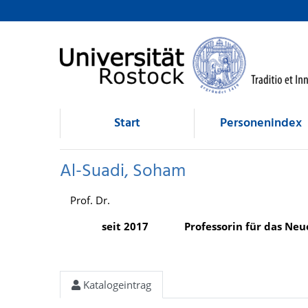
Al-Suadi, Soham
direkt zum Inhalt
Start
Personenindex
Al-Suadi, Soham
Prof. Dr.
seit 2017
Professorin für das Ne
Katalogeintrag