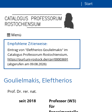
Goulielmakis, Eleftherios
Start
Login
direkt zum Inhalt
Menü
Empfohlene Zitierweise:
Eintrag von "Eleftherios Goulielmakis" im
Catalogus Professorum
Rostochiensium,
https://purl.uni-rostock.de
/cpr/00003691
(abgerufen am 09.08.2026)
Goulielmakis, Eleftherios
Prof. Dr. rer. nat.
seit 2018
Professor (W3)
für
Experimentelle